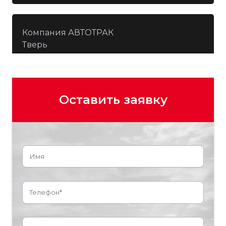
Адрес:
ул. Промстроевская, д. 44/1
Заказать звонок
Телефон:
+7 (384) 334-80-89
Компания АВТОТРАК
Тверь
Почта:
Адрес:
Московское шоссе, д.18в
Заказать звонок
Телефон:
+7 (482) 262-28-94
Оставить заявку
Почта:
Заказать звонок