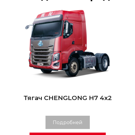
Тягач СHENGLONG H7 4х2
Подробней