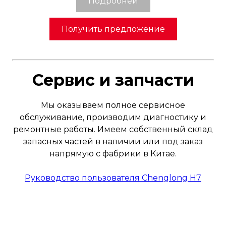
Подробней
Количество цилиндров:
6
Модель:
Получить предложение
chenglong H7
Объем:
12.155L
Колесная формула:
6х4
Габаритные размеры
Сервис и запчасти
(д*ш*в):
Колесная база:
3700+1450мм
Мы оказываем полное сервисное
обслуживание, производим диагностику и
снаряженная масса:
ремонтные работы. Имеем собственный склад
запасных частей в наличии или под заказ
Двигатель
напрямую с фабрики в Китае.
Yuchai YC6K1248-
Тип:
Руководство пользователя Chenglong H7
50
Экологический класс:
пятый
Мощность:
480 Л.С.