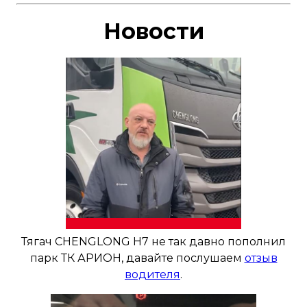
Новости
Максимальный крутящий
2250 Нм при 1100-
момент:
1500 об
Количество цилиндров:
6
Объем:
12.155L
Тягач CHENGLONG H7 не так давно пополнил
парк ТК АРИОН, давайте послушаем
отзыв
водителя
.